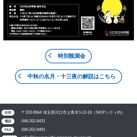
特別観測会
中秋の名月・十三夜の解説はこちら
〒333-0844 埼玉県川口市上青木3-12-18（SKIPシティ内）
住所
048-262-8431
電話
048-262-8481
FAX