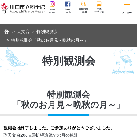
Insta
face
開館時間
交通
gram
book
・料金
アクセス
メニュー
天文台
特別観測会
特別観測会「秋のお月見～晩秋の月～」
特別観測会
特別観測会
「秋のお月見～晩秋の月～」
観測会は終了しました。ご参加ありがとうございました。
副天文台20cm屈折望遠鏡での月の観測