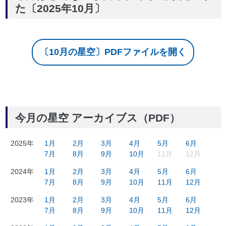
た〔2025年10月〕
〔10月の星空〕PDFファイルを開く
今月の星空 アーカイブス（PDF）
2025年
1月
2月
3月
4月
5月
6月
7月
8月
9月
10月
11月
12月
2024年
1月
2月
3月
4月
5月
6月
7月
8月
9月
10月
11月
12月
2023年
1月
2月
3月
4月
5月
6月
7月
8月
9月
10月
11月
12月