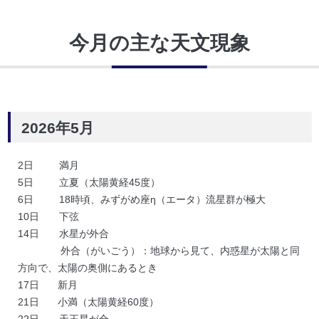
今月の主な天文現象
2026年5月
2日 満月
5日 立夏（太陽黄経45度）
6日 18時頃、みずがめ座η（エータ）流星群が極大
10日 下弦
14日 水星が外合
外合（がいごう）：地球から見て、内惑星が太陽と同
方向で、太陽の奥側にあるとき
17日 新月
21日 小満（太陽黄経60度）