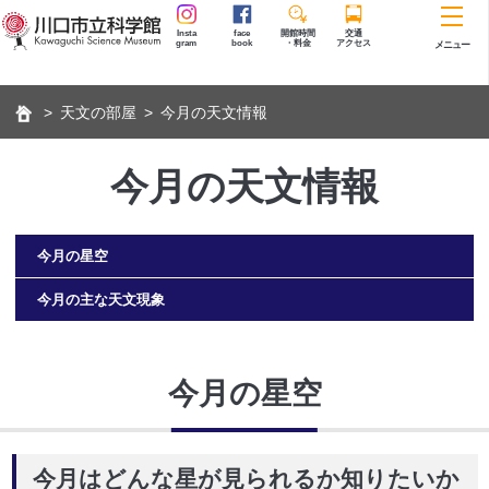
Insta
face
開館時間
交通
gram
book
・料金
アクセス
メニュー
天文の部屋
今月の天文情報
今月の天文情報
今月の星空
今月の主な天文現象
今月の星空
今月はどんな星が見られるか知りたいか