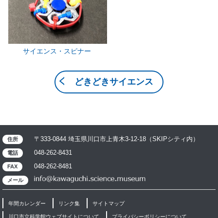
サイエンス・スピナー
どきどきサイエンス
〒333-0844 埼玉県川口市上青木3-12-18（SKIPシティ内）
住所
048-262-8431
電話
048-262-8481
FAX
メール
年間カレンダー
リンク集
サイトマップ
川口市立科学館ウェブサイトについて
プライバシーポリシーについて