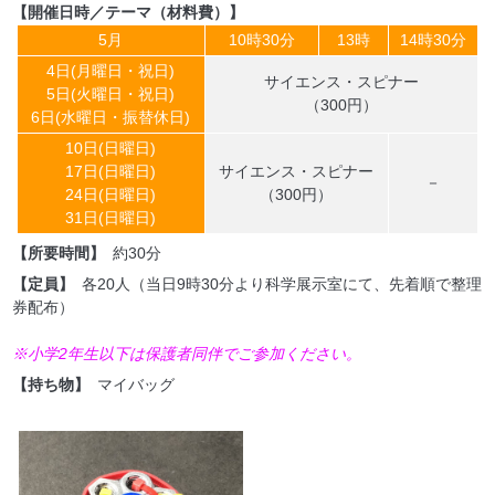
【開催日時／テーマ（材料費）】
5月
10時30分
13時
14時30分
4日(月曜日・祝日)
サイエンス・スピナー
5日(火曜日・祝日)
（300円）
6日(水曜日・振替休日)
10日(日曜日)
17日(日曜日)
サイエンス・スピナー
－
24日(日曜日)
（300円）
31日(日曜日)
【所要時間】
約30分
【定員】
各20人（当日9時30分より科学展示室にて、先着順で整理
券配布）
※小学2年生以下は保護者同伴でご参加ください。
【持ち物】
マイバッグ