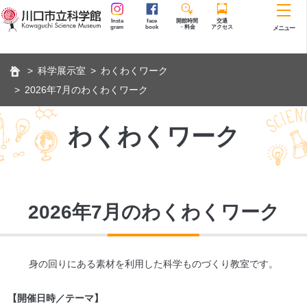
Insta
face
開館時間
交通
gram
book
・料金
アクセス
メニュー
科学展示室
わくわくワーク
2026年7月のわくわくワーク
わくわくワーク
2026年7月のわくわくワーク
身の回りにある素材を利用した科学ものづくり教室です。
【開催日時／テーマ】