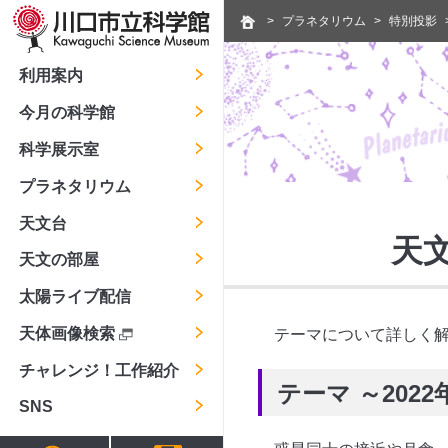
プラネタリウム
特別投影
利用案内
今月の科学館
科学展示室
プラネタリウム
天文台
天
天文の部屋
太陽ライブ配信
天体画像検索
テーマについて詳しく
チャレンジ！工作紹介
テーマ ～202
SNS