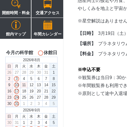
惑星同士の接近や月食、
やしくみを地上と宇宙
開館時間・料金
交通アクセス
※星空解説はありませ
【日時】
3月19日（土）
館内マップ
年間カレンダー
【場所】
プラネタリウ
今月の科学館
休館日
【料金】
プラネタリウム
2026年8月
日
月
火
水
木
金
土
※申込不要
26
27
28
29
30
31
1
※観覧券は当日9：30
2
3
4
5
6
7
8
9
10
11
12
13
14
15
※年間観覧券も利用で
16
17
18
19
20
21
22
※原則として途中入退
23
24
25
26
27
28
29
30
31
1
2
3
4
5
2026年9月
日
月
火
水
木
金
土
30
31
1
2
3
4
5