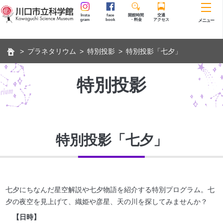
Insta
face
開館時間
交通
gram
book
・料金
アクセス
メニュー
プラネタリウム
特別投影
特別投影「七夕」
特別投影
特別投影「七夕」
七夕にちなんだ星空解説や七夕物語を紹介する特別プログラム。七
夕の夜空を見上げて、織姫や彦星、天の川を探してみませんか？
【日時】